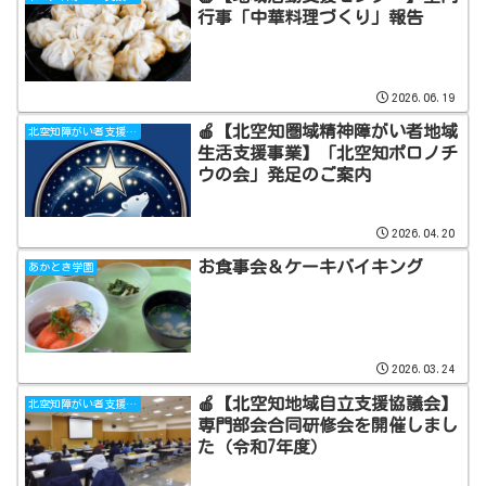
行事「中華料理づくり」報告
2026.06.19
🍎【北空知圏域精神障がい者地域
北空知障がい者支援センターあっぷる
生活支援事業】「北空知ポロノチ
ウの会」発足のご案内
2026.04.20
お食事会＆ケーキバイキング
あかとき学園
2026.03.24
🍎【北空知地域自立支援協議会】
北空知障がい者支援センターあっぷる
専門部会合同研修会を開催しまし
た（令和7年度）