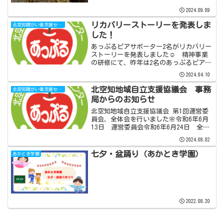
使って、曇り空の中ではありましたが予
2024.09.09
定通りに学園を出発しました。途中、コ
ンビニに立ち寄りジュース...
リカバリーストーリーを発表しま
北空知障がい者支援センターあっぷる
した！
あっぷるピアサポーター2名がリカバリー
ストーリーを発表しました☺ 精神事業
の研修にて、昨年は2名のあっぷるピアサ
ポーターがリカバリーストーリーを発表
2024.04.10
しました。 リカバリーストーリーと
は、自身の精神疾患の発病時から回復ま
北空知地域自立支援協議会 事務
北空知障がい者支援センターあっぷる
での大変だった病気のエ...
局からのお知らせ
北空知地域自立支援協議会 第1回運営委
員会、全体会を行いました🌸令和6年6月
13日 運営委員会令和6年6月24日 全体
会上記の日程で実施され、各議案全て承
2024.08.02
認され、今年度の事業計画がやっと開始
されることになりました。今日は、今年
七夕・盆踊り（あかとき学園）
あかとき学園
度予定している...
2022.08.20