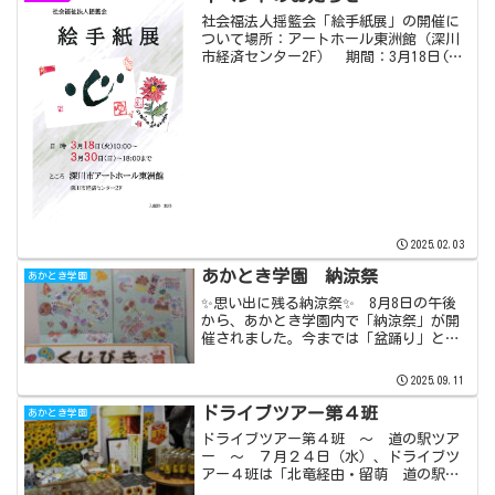
社会福法人揺籃会「絵手紙展」の開催に
ついて場所：アートホール東洲館（深川
市経済センター2F） 期間：3月18日(火)
午前10時～3月30日(日)まで揺籃会は児
童、高齢者、障がい者と様々な方にご利
用頂いており、絵手紙展は、異なる世代
同士が交流...
2025.02.03
あかとき学園 納涼祭
あかとき学園
✨思い出に残る納涼祭✨ 8月8日の午後
から、あかとき学園内で「納涼祭」が開
催されました。今までは「盆踊り」とい
う名で実施しており、踊りを中心とした
行事になっていましたが、今回は踊り中
2025.09.11
心ではなく、今までよりもお祭り色を強
く意識した内容へと変更...
ドライブツアー第４班
あかとき学園
ドライブツアー第４班 ～ 道の駅ツア
ー ～ ７月２４日（水）、ドライブツ
アー４班は「北竜経由・留萌 道の駅ツ
アー」を計画し、当日はマイクロバスを