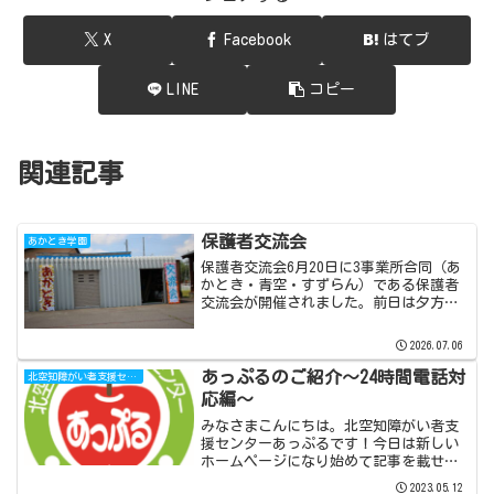
X
Facebook
はてブ
LINE
コピー
関連記事
保護者交流会
あかとき学園
保護者交流会6月20日に3事業所合同（あ
かとき・青空・すずらん）である保護者
交流会が開催されました。前日は夕方か
ら強い雨☔が降り続けていましたが、当
日は天候にも恵まれ🌞絶好の交流会日和
2026.07.06
となりました。今回はジンギスカンだけ
でなく殻付きのホタテ...
あっぷるのご紹介～24時間電話対
北空知障がい者支援センターあっぷる
応編～
みなさまこんにちは。北空知障がい者支
援センターあっぷるです！今日は新しい
ホームページになり始めて記事を載せる
ので、改めてあっぷるが行っている中核
2023.05.12