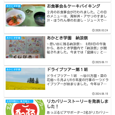
事業のひとつ、『相談支援事業』をご紹
介します。相談支援事業って？相談支援
お食事会＆ケーキバイキング
あかとき学園
事業では、障がいのある方...
２月のお食事会が行われました。この日
のメニューは、海鮮丼・アサリのすまし
汁・ほうれん草のお浸し・ジュースでし
た。海鮮丼に関しては、利用者様からの
人気メニューランキング上位です。「美
2026.03.24
味しい」との声が、色々な席から聞こえ
てきました。普段より食べ...
あかとき学園 納涼祭
あかとき学園
✨思い出に残る納涼祭✨ 8月8日の午後
から、あかとき学園内で「納涼祭」が開
催されました。今までは「盆踊り」とい
う名で実施しており、踊りを中心とした
行事になっていましたが、今回は踊り中
2025.09.11
心ではなく、今までよりもお祭り色を強
く意識した内容へと変更...
ドライブツアー第１班
あかとき学園
ドライブツアー１班 ～砂川方面・菜の
花畑～５月よりR６年度の行事の一つドラ
イブツアーが始まりました。今年は７班
に振り分けており、記念すべき第１班は
５月22日に砂川方面へ出掛けてきまし
2024.08.15
た。道中は晴天に恵まれ、快晴の天気で
した。まずは滝川に到着...
リカバリーストーリーを発表しま
北空知障がい者支援センターあっぷる
した！
あっぷるピアサポーター2名がリカバリー