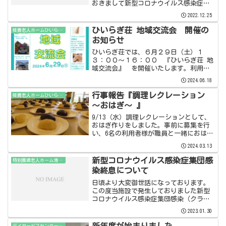
おきまして新型コロナウイルス感染症に
おける陽性者が１２月２１日に確認され
2022.12.25
た以降感染拡大がなされており、所轄保
健所への報告及び確認のうえ、集団感染
ひいらぎ荘 地域交流会 開催の
軽費老人ホームひいらぎ荘
事例（クラスター）認定を...
お知らせ
ひいらぎ荘では、６月２９日（土）１
３：００～１６：００ 『ひいらぎ荘 地
域交流会』 を開催いたします。利用者
さんのご家族の方はもちろんですが、地
2024.06.18
域の皆様にもひいらぎ荘を知っていただ
ければと思い企画いたしました。当日
行事報告『調理レクレーション
軽費老人ホームひいらぎ荘
は、食堂をカフェスペースと...
～おはぎ～ 』
9/13（水）調理レクレーションとして、
おはぎ作りをしました。事前に募集を行
い、6名の利用者様が職員と一緒におはぎ
作りを行ないました。昔取った杵柄であ
2024.03.13
っという間に完成させて下さいました。
味も美味しく仕上がり、調理に参加され
新型コロナウイルス感染症集団感
特別養護老人ホーム清祥園
なかった利用者様に...
染終息について
日頃より大変御世話になっております。
この度当施設で発生しておりました新型
コロナウイルス感染症集団感染（クラス
ター）におきまして、１月２４日をもち
2023.01.30
まして全ての終息となりました。これま
での期間におきましてご利用者、ご家
新年度が始まりました
デイサービスセンター清祥園