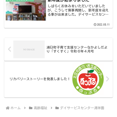
族、関係機関等の皆様方に大...
しばらくお休みをいただいていました
が、こうして無事再開し、新年度を迎え
る事が出来ました。デイサービスセンタ
ー清祥園でもお客様、職員共に元気に過
ごし、以前の光景を取り戻す事が出来て
2022.05.11
います。4月には桜の木の飾りつけと5月
に向けての鯉のぼり作りを...
浦臼町子育て支援センターなかよしだよ
り「すくすく」令和６年４月号
リカバリーストーリーを発表しました！
ホーム
高齢福祉
デイサービスセンター清祥園