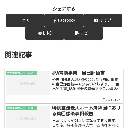
シェアする
X
Facebook
はてブ
LINE
コピー
関連記事
JKA補助事業 自己評価書
特別養護老人ホ－ムゆうあいの郷
公益財団法人JKA様の2025年度補助事業
の自己評価結果を公表いたします。3_自
己評価書_福祉機器の整備アラエル導入に
伴う自己評価アンケート集計
2026.04.27
特別養護老人ホーム清祥園におけ
特別養護老人ホーム清祥園
る集団感染事例報告
日頃より大変御世話になっております。
この度、特別養護老人ホーム清祥園内に