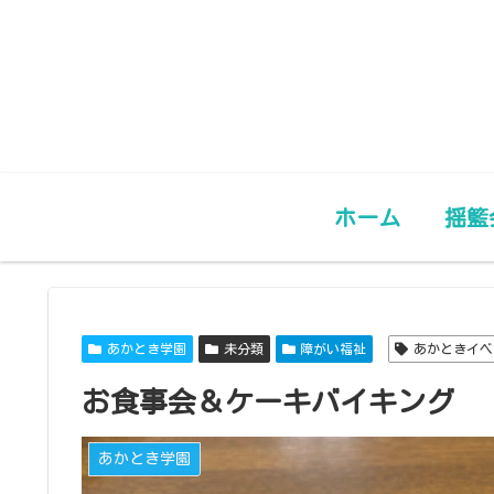
ホーム
揺籃
あかとき学園
未分類
障がい福祉
あかときイベ
お食事会＆ケーキバイキング
あかとき学園