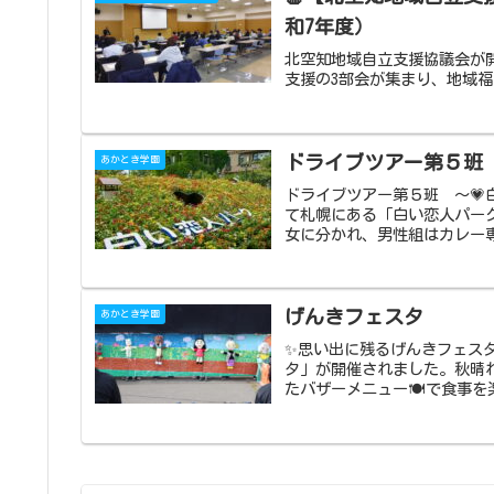
和7年度）
北空知地域自立支援協議会が
支援の3部会が集まり、地域
ドライブツアー第５班
あかとき学園
ドライブツアー第５班 ～
て札幌にある「白い恋人パー
女に分かれ、男性組はカレー専
げんきフェスタ
あかとき学園
✨思い出に残るげんきフェスタ
タ」が開催されました。秋晴
たバザーメニュー🍽で食事を