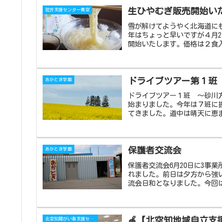
生ひやむぎ販売開始い
就労支援センター青空
雪が解けてようやく北海道に
年はちょっと早いですが４月2
開始いたします。価格は２食入
ドライブツアー第１
あかとき学園
ドライブツアー１班 ～砂川
始まりました。今年は７班に
てきました。道中は晴天に恵ま
保護者交流会
あかとき学園
保護者交流会6月20日に3事
れました。前日は夕方から強
流会日和となりました。今回は
🍎【北空知地域自立
北空知障がい者支援センターあっぷる