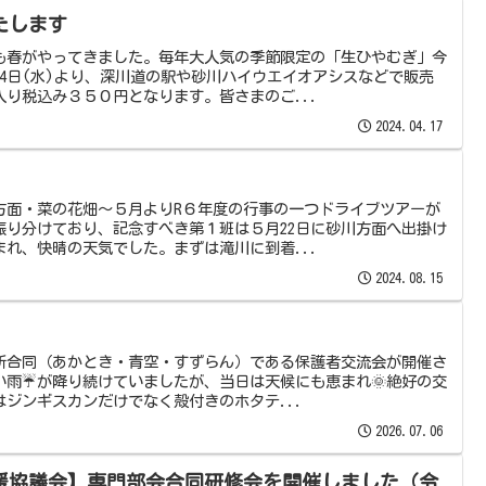
たします
も春がやってきました。毎年大人気の季節限定の「生ひやむぎ」今
4日(水)より、深川道の駅や砂川ハイウエイオアシスなどで販売
り税込み３５０円となります。皆さまのご...
2024.04.17
班
方面・菜の花畑～５月よりR６年度の行事の一つドライブツアーが
振り分けており、記念すべき第１班は５月22日に砂川方面へ出掛け
れ、快晴の天気でした。まずは滝川に到着...
2024.08.15
業所合同（あかとき・青空・すずらん）である保護者交流会が開催さ
い雨☔が降り続けていましたが、当日は天候にも恵まれ🌞絶好の交
ジンギスカンだけでなく殻付きのホタテ...
2026.07.06
支援協議会】専門部会合同研修会を開催しました（令