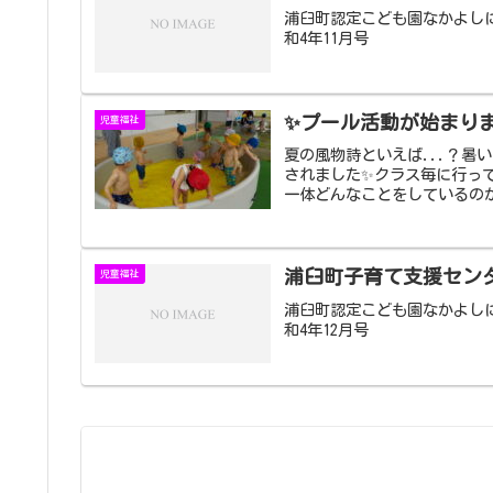
浦臼町認定こども園なかよし
和4年11月号
✨プール活動が始まり
児童福祉
夏の風物詩といえば...？暑
されました✨クラス毎に行って
一体どんなことをしているのか
浦臼町子育て支援セン
児童福祉
浦臼町認定こども園なかよし
和4年12月号