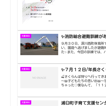
✨消防総合避難訓練が
児童福祉
９月３０日、深川西町保育所
い、園庭へ逃げましたが避難
た✨また、今回の訓練では、ハ
✨７月１２日/年長さく
児童福祉
🍒さくらんぼ狩りへ行ってき
～📖子どもたちの思い出📖
ちゃった♡僕なんて、「１１２５
浦臼町子育て支援セン
児童福祉