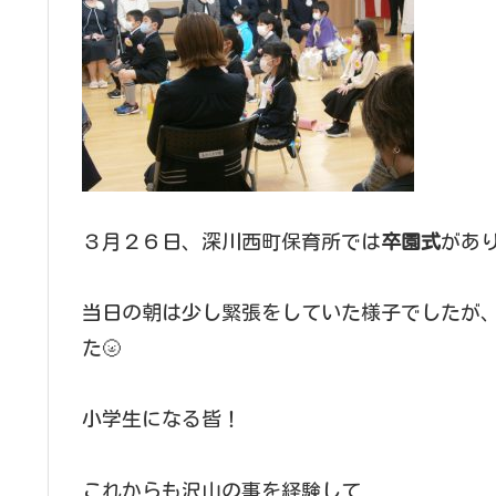
３月２６日、深川西町保育所では
卒園式
があ
当日の朝は少し緊張をしていた様子でしたが
た🌝
小学生になる皆！
これからも沢山の事を経験して