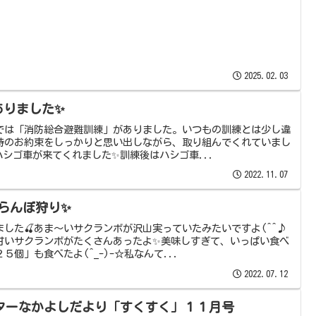
2025.02.03
ありました✨
では「消防総合避難訓練」がありました。いつもの訓練とは少し違
時のお約束をしっかりと思い出しながら、取り組んでくれていまし
シゴ車が来てくれました✨訓練後はハシゴ車...
2022.11.07
らんぼ狩り✨
ました🍒あま～いサクランボが沢山実っていたみたいですよ(^^♪
～甘いサクランボがたくさんあったよ✨美味しすぎて、いっぱい食べ
個」も食べたよ(^_-)-☆私なんて...
2022.07.12
ターなかよしだより「すくすく」１１月号